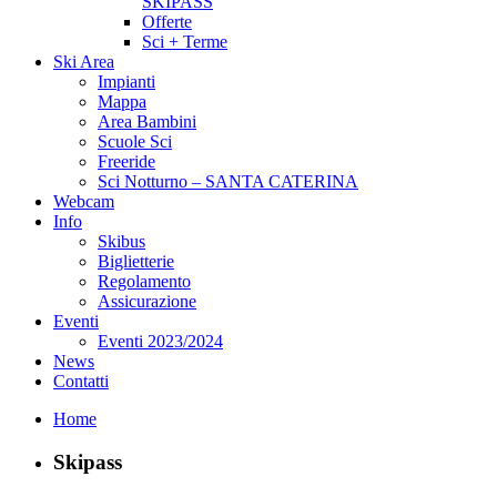
SKIPASS
Offerte
Sci + Terme
Ski Area
Impianti
Mappa
Area Bambini
Scuole Sci
Freeride
Sci Notturno – SANTA CATERINA
Webcam
Info
Skibus
Biglietterie
Regolamento
Assicurazione
Eventi
Eventi 2023/2024
News
Contatti
Home
Skipass