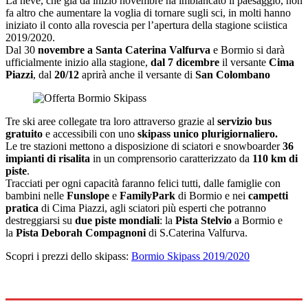
La neve, che già da inizio novembre ha imbiancato il paesaggio, non
fa altro che aumentare la voglia di tornare sugli sci, in molti hanno
iniziato il conto alla rovescia per l’apertura della stagione sciistica
2019/2020.
Dal 30
novembre a Santa Caterina Valfurva
e Bormio si darà
ufficialmente inizio alla stagione,
dal 7 dicembre
il versante
Cima
Piazzi
, dal
20/12
aprirà anche il versante di
San Colombano
Tre ski aree collegate tra loro attraverso grazie al
servizio bus
gratuito
e accessibili con uno
skipass unico plurigiornaliero.
Le tre stazioni mettono a disposizione di sciatori e snowboarder
36
impianti di risalita
in un comprensorio caratterizzato da
110 km di
piste
.
Tracciati per ogni capacità faranno felici tutti, dalle famiglie con
bambini nelle
Funslope
e
FamilyPark
di Bormio e nei
campetti
pratica
di Cima Piazzi, agli sciatori più esperti che potranno
destreggiarsi su
due piste mondiali
: la
Pista Stelvio
a Bormio e
la
Pista Deborah Compagnoni
di S.Caterina Valfurva.
Scopri i prezzi dello skipass:
Bormio Skipass 2019/2020