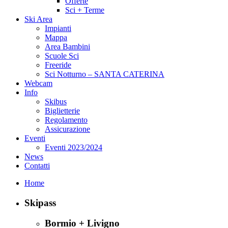
Offerte
Sci + Terme
Ski Area
Impianti
Mappa
Area Bambini
Scuole Sci
Freeride
Sci Notturno – SANTA CATERINA
Webcam
Info
Skibus
Biglietterie
Regolamento
Assicurazione
Eventi
Eventi 2023/2024
News
Contatti
Home
Skipass
Bormio + Livigno