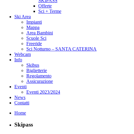
SKIPASS
Offerte
Sci + Terme
Ski Area
Impianti
Mappa
Area Bambini
Scuole Sci
Freeride
Sci Notturno – SANTA CATERINA
Webcam
Info
Skibus
Biglietterie
Regolamento
Assicurazione
Eventi
Eventi 2023/2024
News
Contatti
Home
Skipass