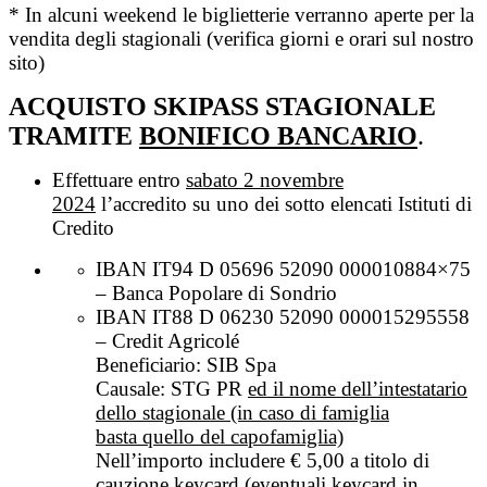
* In alcuni weekend le biglietterie verranno aperte per la
vendita degli stagionali (verifica giorni e orari sul nostro
sito)
ACQUISTO SKIPASS STAGIONALE
TRAMITE
BONIFICO BANCARIO
.
Effettuare entro
sabato 2 novembre
2024
l’accredito su uno dei sotto elencati Istituti di
Credito
IBAN IT94 D 05696 52090 000010884×75
– Banca Popolare di Sondrio
IBAN IT88 D 06230 52090 000015295558
– Credit Agricolé
Beneficiario: SIB Spa
Causale: STG PR
ed il nome dell’intestatario
dello stagionale (in caso di famiglia
basta
quello del capofamiglia)
Nell’importo includere € 5,00 a titolo di
cauzione keycard (eventuali keycard in