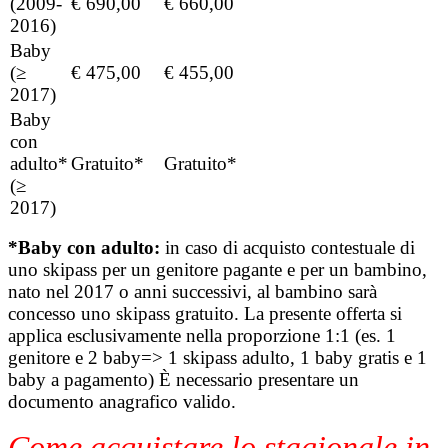
(2009-
€ 690,00
€ 660,00
2016)
Baby
(≥
€ 475,00
€ 455,00
2017)
Baby
con
adulto*
Gratuito*
Gratuito*
(≥
2017)
*Baby con adulto:
in caso di acquisto contestuale di
uno skipass per un genitore pagante e per un bambino,
nato nel 2017 o anni successivi, al bambino sarà
concesso uno skipass gratuito. La presente offerta si
applica esclusivamente nella proporzione 1:1 (es. 1
genitore e 2 baby=> 1 skipass adulto, 1 baby gratis e 1
baby a pagamento) È necessario presentare un
documento anagrafico valido.
Come acquistare lo stagionale in