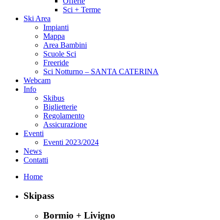
Offerte
Sci + Terme
Ski Area
Impianti
Mappa
Area Bambini
Scuole Sci
Freeride
Sci Notturno – SANTA CATERINA
Webcam
Info
Skibus
Biglietterie
Regolamento
Assicurazione
Eventi
Eventi 2023/2024
News
Contatti
Home
Skipass
Bormio + Livigno