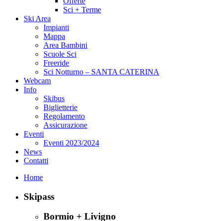
Offerte
Sci + Terme
Ski Area
Impianti
Mappa
Area Bambini
Scuole Sci
Freeride
Sci Notturno – SANTA CATERINA
Webcam
Info
Skibus
Biglietterie
Regolamento
Assicurazione
Eventi
Eventi 2023/2024
News
Contatti
Home
Skipass
Bormio + Livigno